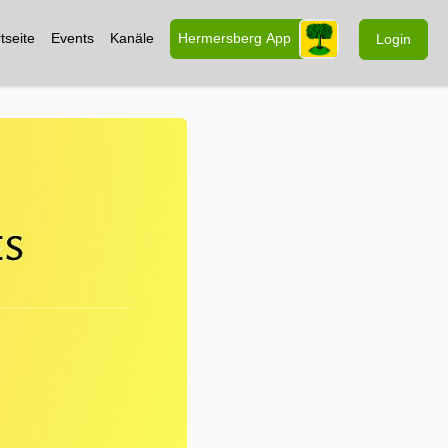
tseite
Events
Kanäle
Hermersberg App
Login