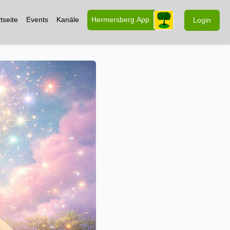
tseite
Events
Kanäle
Hermersberg App
Login