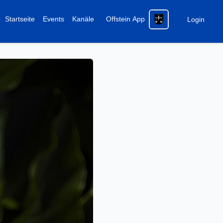
Startseite
Events
Kanäle
Offstein App
Login