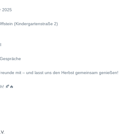
er 2025
Offstein (Kindergartenstraße 2)
l
e Gespräche
Freunde mit – und lasst uns den Herbst gemeinsam genießen!
h! 🍂🔥
.V.