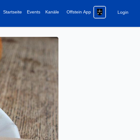
Startseite
Events
Kanäle
Offstein App
Login