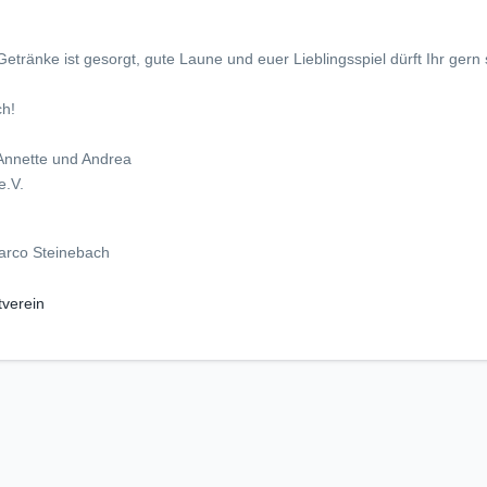
tränke ist gesorgt, gute Laune und euer Lieblingsspiel dürft Ihr gern 
ch!
, Annette und Andrea
e.V.
arco Steinebach
verein