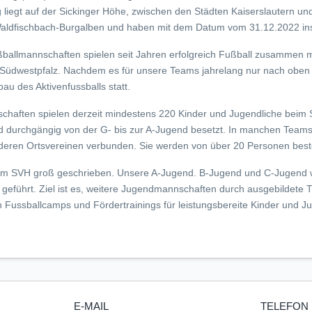
liegt auf der Sickinger Höhe, zwischen den Städten Kaiserslautern u
aldfischbach-Burgalben und haben mit dem Datum vom 31.12.2022 in
ßballmannschaften spielen seit Jahren erfolgreich Fußball zusammen 
 Südwestpfalz. Nachdem es für unsere Teams jahrelang nur nach oben gi
u des Aktivenfussballs statt.
chaften spielen derzeit mindestens 220 Kinder und Jugendliche beim 
durchgängig von der G- bis zur A-Jugend besetzt. In manchen Teams 
deren Ortsvereinen verbunden. Sie werden von über 20 Personen besten
im SVH groß geschrieben. Unsere A-Jugend. B-Jugend und C-Jugend 
z geführt. Ziel ist es, weitere Jugendmannschaften durch ausgebildete Tr
Fussballcamps und Fördertrainings für leistungsbereite Kinder und Ju
E-MAIL
TELEFON