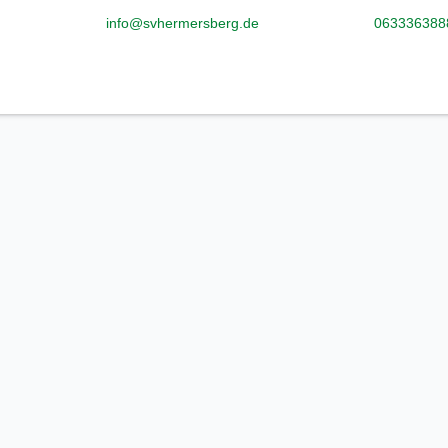
info@svhermersberg.de
063336388
Unangemessenen Inhalt melden
Kriterienkata