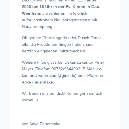
Das Ergebnis möchten wir am
11. Januar
2026 um 18 Uhr in der Ev. Kirche in Gau-
Weinheim
präsentieren, im feierlich-
aufbruchsfrohem Neujahrsgottesienst mit
Neujahrempfang.
Ob geübte Chorsängerin oder Dusch-Tenor –
alle, die Freude am Singen haben, sind
herzlich eingeladen, mitzumachen!
Weitere Infos gibt’s bei Dekanatskantor Peter
Meyer (Telefon: 06732/9644902; E-Mail:
ev-
kantorat-woerrstadt@gmx.de
) oder Pfarrerin
Anke Feuerstake.
Wir freuen uns auf dich! Komm gern einfach
vorbei. :)
von Anke Feuerstake